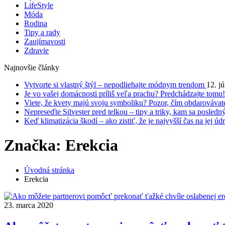
LifeStyle
Móda
Rodina
Tipy a rady
Zaujímavosti
Zdravie
Najnovšie články
Vytvorte si vlastný štýl – nepodliehajte módnym trendom
12. j
Je vo vašej domácnosti príliš veľa prachu? Predchádzajte tomu
Viete, že kvety majú svoju symboliku? Pozor, čím obdarovávat
Nepreseďte Silvester pred telkou – tipy a triky, kam sa posledn
Keď klimatizácia škodí – ako zistiť, že je najvyšší čas na jej úd
Značka: Erekcia
Úvodná stránka
Erekcia
23. marca 2020