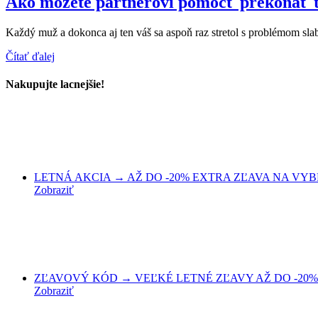
Ako môžete partnerovi pomôcť prekonať ťa
Každý muž a dokonca aj ten váš sa aspoň raz stretol s problémom slab
Čítať ďalej
Nakupujte lacnejšie!
LETNÁ AKCIA → AŽ DO -20% EXTRA ZĽAVA NA VYBRA
Zobraziť
ZĽAVOVÝ KÓD → VEĽKÉ LETNÉ ZĽAVY AŽ DO -20% 
Zobraziť