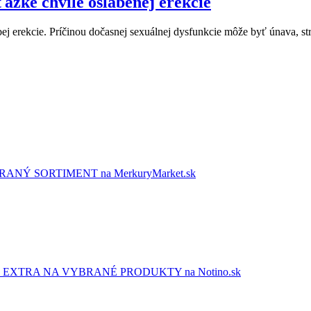
žké chvíle oslabenej erekcie
ej erekcie. Príčinou dočasnej sexuálnej dysfunkcie môže byť únava, st
NÝ SORTIMENT na MerkuryMarket.sk
EXTRA NA VYBRANÉ PRODUKTY na Notino.sk