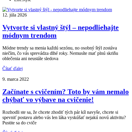
12. júla 2026
Vytvorte si vlastný štýl – nepodliehajte
módnym trendom
Módne trendy sa menia každú sezónu, no osobný štýl zostáva
niečím, čo vás sprevádza dlhé roky. Nemusíte mať plnú skriňu
oblečenia ani neustále sledova
Čítať ďalej
9. marca 2022
Začínate s cvičením? Toto by vám nemalo
chýbať vo výbave na cvičenie!
Rozhodli ste sa, že chcete zhodiť tých pár kíl navyše, chcete si
spevniť postavu alebo vás len láka vyskúšať nejakú novú aktivitu?
Pustite sa do cviče