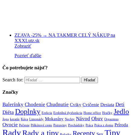
ZĽAVA -25% → NA TAKMER CELÝ NÁKUP na
XXXLutz.sk
Zobraziť
Pozrieť ďalšie
Čo potrebujete nájsť?
Search for:
Značky
Balerínky
Chodenie
Chudnutie
Deti
Cviky
Cvičenie
Desiata
Doplnky
Jedlo
Diéta
Erekcia
Erektilná dysfunkcia
Home office
Hračky
Návod
Obuv
Mokasíny
Joga
keratín
Káva
Limonády
Nechty
Orgazmus
Ovocie
Príroda
Pečenie
Piškótové cesto
Potraviny
Prechádzky
Práca
Práca z domu
Rady
Tipy
Rady a tipy
Recepty
Sex
Raňajky