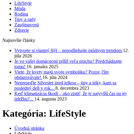
LifeStyle
Móda
Rodina
Tipy a rady
Zaujímavosti
Zdravie
Najnovšie články
Vytvorte si vlastný štýl – nepodliehajte módnym trendom
12.
júla 2026
Je vo vašej domácnosti príliš veľa prachu? Predchádzajte
tomu!
16. januára 2025
Viete, že kvety majú svoju symboliku? Pozor, čím
obdarovávate!
16. júla 2024
Nepreseďte Silvester pred telkou – tipy a triky, kam sa
posledný deň v rok...
8. decembra 2023
Keď klimatizácia škodí – ako zistiť, že je najvyšší čas na jej
údržbu?...
14. augusta 2023
Kategória: LifeStyle
Úvodná stránka
LifeStyle