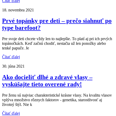
Čítať ďalej
18. novembra 2021
Prvé topánky pre deti – prečo siahnuť po
type barefoot?
Pre svoje deti chcete vždy len to najlepšie. To platí aj pri ich prvých
topánočkách. Keď začnú chodiť, nestačia už len ponožky alebo
tenké papuče. Je
Čítať ďalej
30. júna 2021
Ako docieliť dlhé a zdravé vlasy –
vyskúšajte tieto overené rady!
Pre ženu sú najviac charakteristické krásne vlasy. Na kvalitu vlasov
vplýva množstvo rôznych faktorov - genetika, starostlivosť aj
životný štýl. Nie k
Čítať ďalej