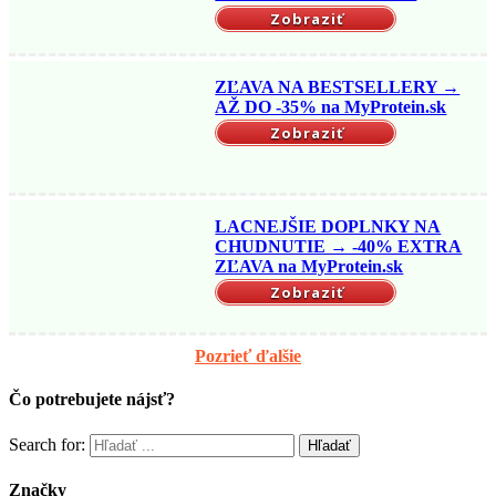
Zobraziť
ZĽAVA NA BESTSELLERY →
AŽ DO -35% na MyProtein.sk
Zobraziť
LACNEJŠIE DOPLNKY NA
CHUDNUTIE → -40% EXTRA
ZĽAVA na MyProtein.sk
Zobraziť
Pozrieť ďalšie
Čo potrebujete nájsť?
Search for:
Značky