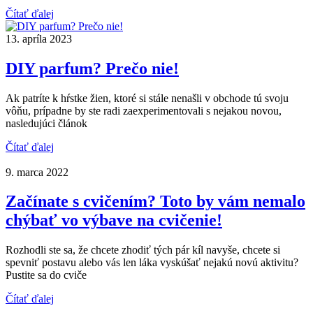
Čítať ďalej
13. apríla 2023
DIY parfum? Prečo nie!
Ak patríte k hŕstke žien, ktoré si stále nenašli v obchode tú svoju
vôňu, prípadne by ste radi zaexperimentovali s nejakou novou,
nasledujúci článok
Čítať ďalej
9. marca 2022
Začínate s cvičením? Toto by vám nemalo
chýbať vo výbave na cvičenie!
Rozhodli ste sa, že chcete zhodiť tých pár kíl navyše, chcete si
spevniť postavu alebo vás len láka vyskúšať nejakú novú aktivitu?
Pustite sa do cviče
Čítať ďalej