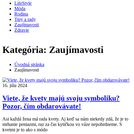
LifeStyle
Móda
Rodina
Tipy a rady
Zaujímavosti
Zdravie
Najnovšie články
Kategória: Zaujímavosti
Vytvorte si vlastný štýl – nepodliehajte módnym trendom
12.
júla 2026
Je vo vašej domácnosti príliš veľa prachu? Predchádzajte
Úvodná stránka
tomu!
16. januára 2025
Zaujímavosti
Viete, že kvety majú svoju symboliku? Pozor, čím
obdarovávate!
16. júla 2024
Nepreseďte Silvester pred telkou – tipy a triky, kam sa
16. júla 2024
posledný deň v rok...
8. decembra 2023
Keď klimatizácia škodí – ako zistiť, že je najvyšší čas na jej
Viete, že kvety majú svoju symboliku?
údržbu?...
14. augusta 2023
Pozor, čím obdarovávate!
Asi každá žena má rada kvety. Aj keď sa nám niekedy zdá, že je to
mrhanie peniazmi, raz za čas kytičkou vo váze nepohrdneme. S
kvetmi je to ako s módo