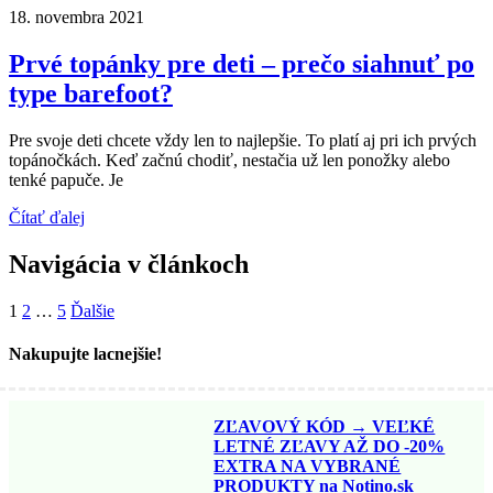
18. novembra 2021
Prvé topánky pre deti – prečo siahnuť po
type barefoot?
Pre svoje deti chcete vždy len to najlepšie. To platí aj pri ich prvých
topánočkách. Keď začnú chodiť, nestačia už len ponožky alebo
tenké papuče. Je
Čítať ďalej
Navigácia v článkoch
1
2
…
5
Ďalšie
Nakupujte lacnejšie!
ZĽAVOVÝ KÓD → VEĽKÉ
LETNÉ ZĽAVY AŽ DO -20%
EXTRA NA VYBRANÉ
PRODUKTY na Notino.sk