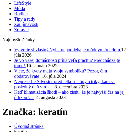
LifeStyle
Móda
Rodina
Tipy a rady
Zaujímavosti
Zdravie
Najnovšie články
Vytvorte si vlastný štýl – nepodliehajte módnym trendom
12.
júla 2026
Je vo vašej domácnosti príliš veľa prachu? Predchádzajte
tomu!
16. januára 2025
Viete, že kvety majú svoju symboliku? Pozor, čím
obdarovávate!
16. júla 2024
Nepreseďte Silvester pred telkou – tipy a triky, kam sa
posledný deň v rok...
8. decembra 2023
Keď klimatizácia škodí – ako zistiť, že je najvyšší čas na jej
údržbu?...
14. augusta 2023
Značka: keratín
Úvodná stránka
keratín