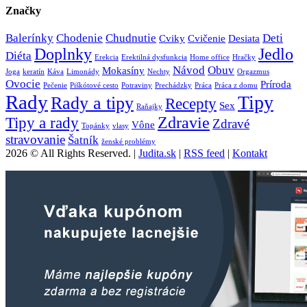
Značky
Balerínky
Chodenie
Chudnutie
Deti
Cviky
Cvičenie
Desiata
Doplnky
Jedlo
Diéta
Erekcia
Erektilná dysfunkcia
Home office
Hračky
Návod
Obuv
Mokasíny
Joga
keratín
Káva
Limonády
Nechty
Orgazmus
Ovocie
Príroda
Pečenie
Piškótové cesto
Potraviny
Prechádzky
Práca
Práca z domu
Rady
Tipy
Rady a tipy
Recepty
Sex
Raňajky
Zdravie
Tipy a rady
Zdravé
Vône
Topánky
vlasy
stravovanie
Šatník
ženské problémy
2026 © All Rights Reserved. |
Judita.sk
|
RSS feed
|
Kontakt