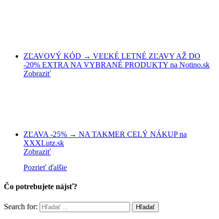
ZĽAVOVÝ KÓD → VEĽKÉ LETNÉ ZĽAVY AŽ DO
-20% EXTRA NA VYBRANÉ PRODUKTY na Notino.sk
Zobraziť
ZĽAVA -25% → NA TAKMER CELÝ NÁKUP na
XXXLutz.sk
Zobraziť
Pozrieť ďalšie
Čo potrebujete nájsť?
Search for: