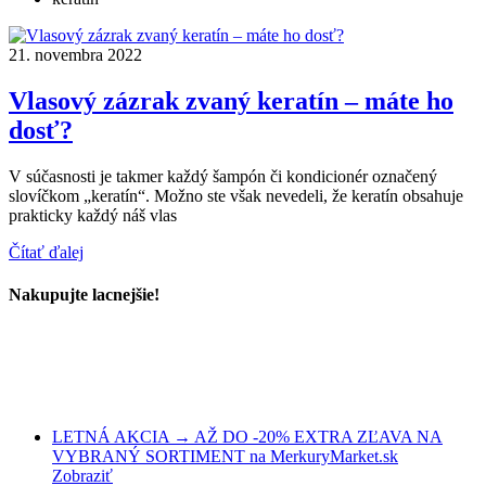
21. novembra 2022
Vlasový zázrak zvaný keratín – máte ho
dosť?
V súčasnosti je takmer každý šampón či kondicionér označený
slovíčkom „keratín“. Možno ste však nevedeli, že keratín obsahuje
prakticky každý náš vlas
Čítať ďalej
Nakupujte lacnejšie!
LETNÁ AKCIA → AŽ DO -20% EXTRA ZĽAVA NA
VYBRANÝ SORTIMENT na MerkuryMarket.sk
Zobraziť