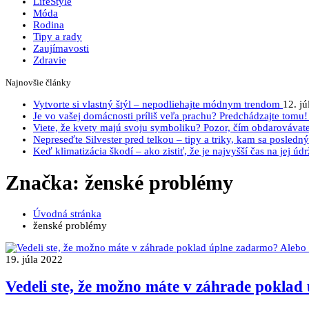
LifeStyle
Móda
Rodina
Tipy a rady
Zaujímavosti
Zdravie
Najnovšie články
Vytvorte si vlastný štýl – nepodliehajte módnym trendom
12. j
Je vo vašej domácnosti príliš veľa prachu? Predchádzajte tomu
Viete, že kvety majú svoju symboliku? Pozor, čím obdarovávat
Nepreseďte Silvester pred telkou – tipy a triky, kam sa posledný
Keď klimatizácia škodí – ako zistiť, že je najvyšší čas na jej úd
Značka: ženské problémy
Úvodná stránka
ženské problémy
19. júla 2022
Vedeli ste, že možno máte v záhrade poklad 