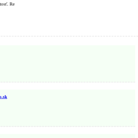
tosť. Re
.sk