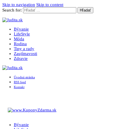
Skip to navigation
Skip to content
Search for:
Judita.sk
Magazín pre ženy
Bývanie
LifeStyle
Móda
Rodina
Tipy a rady
Zaujímavosti
Zdravie
Úvodná stránka
RSS feed
Kontakt
Judita.sk
Magazín pre ženy
Bývanie