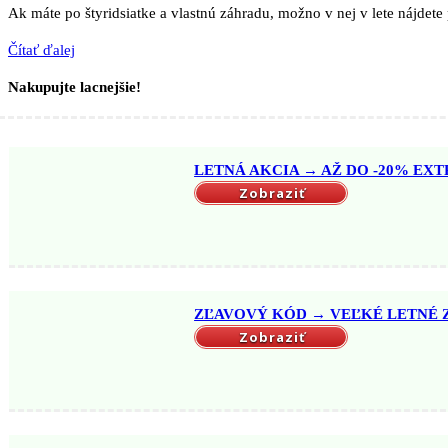
Ak máte po štyridsiatke a vlastnú záhradu, možno v nej v lete nájdete 
Čítať ďalej
Nakupujte lacnejšie!
LETNÁ AKCIA → AŽ DO -20% EXTR
Zobraziť
ZĽAVOVÝ KÓD → VEĽKÉ LETNÉ ZĽ
Zobraziť