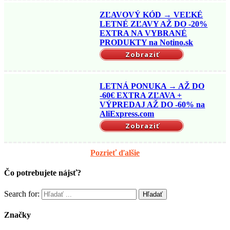
ZĽAVOVÝ KÓD → VEĽKÉ
LETNÉ ZĽAVY AŽ DO -20%
EXTRA NA VYBRANÉ
PRODUKTY na Notino.sk
Zobraziť
LETNÁ PONUKA → AŽ DO
-60€ EXTRA ZĽAVA +
VÝPREDAJ AŽ DO -60% na
AliExpress.com
Zobraziť
Pozrieť ďalšie
Čo potrebujete nájsť?
Search for:
Značky