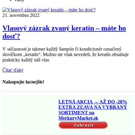
21. novembra 2022
Vlasový zázrak zvaný keratín – máte ho
dosť?
V súčasnosti je takmer každý šampón či kondicionér označený
slovíčkom „keratín“. Možno ste však nevedeli, že keratín obsahuje
prakticky každý náš vlas
Čítať ďalej
Nakupujte lacnejšie!
LETNÁ AKCIA → AŽ DO -20%
EXTRA ZĽAVA NA VYBRANÝ
SORTIMENT na
MerkuryMarket.sk
Zobraziť