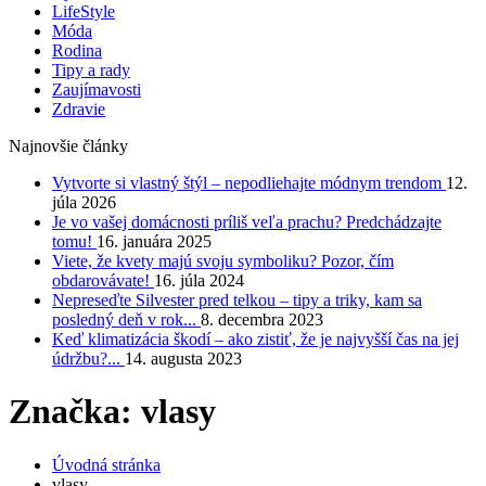
LifeStyle
Móda
Rodina
Tipy a rady
Zaujímavosti
Zdravie
Najnovšie články
Vytvorte si vlastný štýl – nepodliehajte módnym trendom
12.
júla 2026
Je vo vašej domácnosti príliš veľa prachu? Predchádzajte
tomu!
16. januára 2025
Viete, že kvety majú svoju symboliku? Pozor, čím
obdarovávate!
16. júla 2024
Nepreseďte Silvester pred telkou – tipy a triky, kam sa
posledný deň v rok...
8. decembra 2023
Keď klimatizácia škodí – ako zistiť, že je najvyšší čas na jej
údržbu?...
14. augusta 2023
Značka: vlasy
Úvodná stránka
vlasy