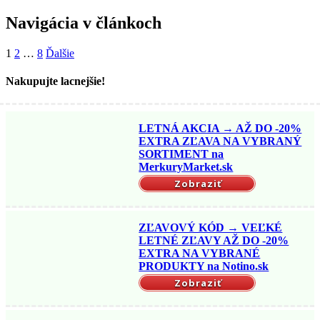
Navigácia v článkoch
1
2
…
8
Ďalšie
Nakupujte lacnejšie!
LETNÁ AKCIA → AŽ DO -20%
EXTRA ZĽAVA NA VYBRANÝ
SORTIMENT na
MerkuryMarket.sk
Zobraziť
ZĽAVOVÝ KÓD → VEĽKÉ
LETNÉ ZĽAVY AŽ DO -20%
EXTRA NA VYBRANÉ
PRODUKTY na Notino.sk
Zobraziť