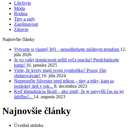
LifeStyle
Móda
Rodina
Tipy a rady
Zaujímavosti
Zdravie
Najnovšie články
Vytvorte si vlastný štýl – nepodliehajte módnym trendom
12.
júla 2026
Je vo vašej domácnosti príliš veľa prachu? Predchádzajte
tomu!
16. januára 2025
Viete, že kvety majú svoju symboliku? Pozor, čím
obdarovávate!
16. júla 2024
Nepreseďte Silvester pred telkou – tipy a triky, kam sa
posledný deň v rok...
8. decembra 2023
Keď klimatizácia škodí – ako zistiť, že je najvyšší čas na jej
údržbu?...
14. augusta 2023
Najnovšie články
Úvodná stránka