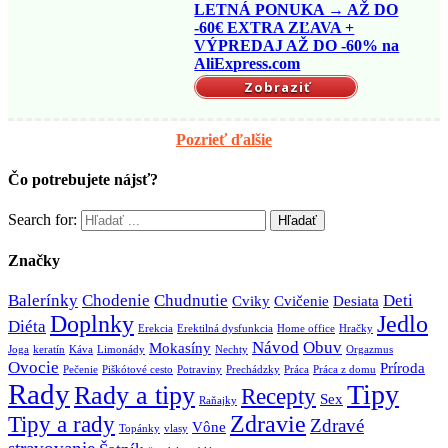
LETNÁ PONUKA → AŽ DO
-60€ EXTRA ZĽAVA +
VÝPREDAJ AŽ DO -60% na
AliExpress.com
Zobraziť
Pozrieť ďalšie
Čo potrebujete nájsť?
Search for:
Značky
Balerínky
Chodenie
Chudnutie
Deti
Cviky
Cvičenie
Desiata
Doplnky
Jedlo
Diéta
Erekcia
Erektilná dysfunkcia
Home office
Hračky
Návod
Obuv
Mokasíny
Joga
keratín
Káva
Limonády
Nechty
Orgazmus
Ovocie
Príroda
Pečenie
Piškótové cesto
Potraviny
Prechádzky
Práca
Práca z domu
Rady
Tipy
Rady a tipy
Recepty
Sex
Raňajky
Zdravie
Tipy a rady
Zdravé
Vône
Topánky
vlasy