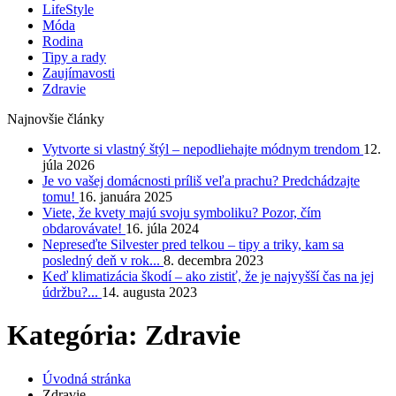
LifeStyle
Móda
Rodina
Tipy a rady
Zaujímavosti
Zdravie
Najnovšie články
Vytvorte si vlastný štýl – nepodliehajte módnym trendom
12.
júla 2026
Je vo vašej domácnosti príliš veľa prachu? Predchádzajte
tomu!
16. januára 2025
Viete, že kvety majú svoju symboliku? Pozor, čím
obdarovávate!
16. júla 2024
Nepreseďte Silvester pred telkou – tipy a triky, kam sa
posledný deň v rok...
8. decembra 2023
Keď klimatizácia škodí – ako zistiť, že je najvyšší čas na jej
údržbu?...
14. augusta 2023
Kategória: Zdravie
Úvodná stránka
Zdravie