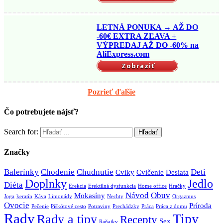
LETNÁ PONUKA → AŽ DO
-60€ EXTRA ZĽAVA +
VÝPREDAJ AŽ DO -60% na
AliExpress.com
Zobraziť
Pozrieť ďalšie
Čo potrebujete nájsť?
Search for:
Značky
Balerínky
Chodenie
Chudnutie
Deti
Cviky
Cvičenie
Desiata
Doplnky
Jedlo
Diéta
Erekcia
Erektilná dysfunkcia
Home office
Hračky
Návod
Obuv
Mokasíny
Joga
keratín
Káva
Limonády
Nechty
Orgazmus
Ovocie
Príroda
Pečenie
Piškótové cesto
Potraviny
Prechádzky
Práca
Práca z domu
Rady
Tipy
Rady a tipy
Recepty
Sex
Raňajky