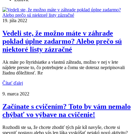
19. júla 2022
Vedeli ste, že možno máte v záhrade
poklad úplne zadarmo? Alebo prečo sú
niektoré listy zázračné
Ak máte po štyridsiatke a vlastnú záhradu, možno v nej v lete
nájdete presne to, čo potrebujete a čomu ste doteraz nepripisovali
žiadnu dôležitosť. Re
Čítať ďalej
9. marca 2022
Začínate s cvičením? Toto by vám nemalo
chýbať vo výbave na cvičenie!
Rozhodli ste sa, že chcete zhodiť tých pár kíl navyše, chcete si
spevniť postavu alebo vás len láka vyskúšať nejakú novú aktivitu?