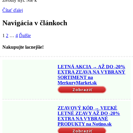
životný štýl. Nie k
Čítať ďalej
Navigácia v článkoch
1
2
…
4
Ďalšie
Nakupujte lacnejšie!
LETNÁ AKCIA → AŽ DO -20%
EXTRA ZĽAVA NA VYBRANÝ
SORTIMENT na
MerkuryMarket.sk
Zobraziť
ZĽAVOVÝ KÓD → VEĽKÉ
LETNÉ ZĽAVY AŽ DO -20%
EXTRA NA VYBRANÉ
PRODUKTY na Notino.sk
Zobraziť