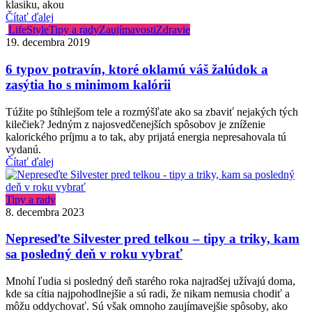
klasiku, akou
Čítať ďalej
LifeStyle
Tipy a rady
Zaujímavosti
Zdravie
19. decembra 2019
6 typov potravín, ktoré oklamú váš žalúdok a
zasýtia ho s minimom kalórii
Túžite po štíhlejšom tele a rozmýšľate ako sa zbaviť nejakých tých
kilečiek? Jedným z najosvedčenejších spôsobov je zníženie
kalorického príjmu a to tak, aby prijatá energia nepresahovala tú
vydanú.
Čítať ďalej
Tipy a rady
8. decembra 2023
Nepreseďte Silvester pred telkou – tipy a triky, kam
sa posledný deň v roku vybrať
Mnohí ľudia si posledný deň starého roka najradšej užívajú doma,
kde sa cítia najpohodlnejšie a sú radi, že nikam nemusia chodiť a
môžu oddychovať. Sú však omnoho zaujímavejšie spôsoby, ako