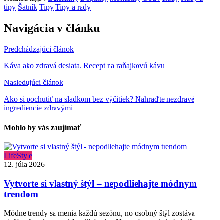
tipy
Šatník
Tipy
Tipy a rady
Navigácia v článku
Predchádzajúci článok
Káva ako zdravá desiata. Recept na raňajkovú kávu
Nasledujúci článok
Ako si pochutiť na sladkom bez výčitiek? Nahraďte nezdravé
ingrediencie zdravými
Mohlo by vás zaujímať
LifeStyle
12. júla 2026
Vytvorte si vlastný štýl – nepodliehajte módnym
trendom
Módne trendy sa menia každú sezónu, no osobný štýl zostáva