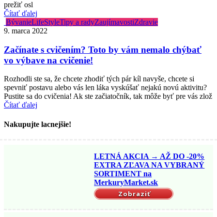
prežiť osl
Čítať ďalej
Bývanie
LifeStyle
Tipy a rady
Zaujímavosti
Zdravie
9. marca 2022
Začínate s cvičením? Toto by vám nemalo chýbať
vo výbave na cvičenie!
Rozhodli ste sa, že chcete zhodiť tých pár kíl navyše, chcete si
spevniť postavu alebo vás len láka vyskúšať nejakú novú aktivitu?
Pustite sa do cvičenia! Ak ste začiatočník, tak môže byť pre vás zlož
Čítať ďalej
Nakupujte lacnejšie!
LETNÁ AKCIA → AŽ DO -20%
EXTRA ZĽAVA NA VYBRANÝ
SORTIMENT na
MerkuryMarket.sk
Zobraziť