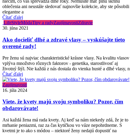
niečím, čo vás sprevádza dlhé roky. Nemusíte mať plnú skriňu
oblečenia ani neustále sledovať najnovšie kolekcie, aby ste pôsobili
elegantne a
Čítať ďalej
LifeStyle
Móda
Tipy a rady
Zaujímavosti
Zdravie
30. júna 2021
Ako docieliť dlhé a zdravé vlasy – vyskúšajte tieto
overené rady!
Pre ženu sú najviac charakteristické krásne vlasy. Na kvalitu vlasov
vplýva množstvo rôznych faktorov - genetika, starostlivosť aj
životný štýl. Nie každá z nás dostala do vienka husté a dlhé vlasy, n
Čítať ďalej
Zaujímavosti
16. júla 2024
Viete, že kvety majú svoju symboliku? Pozor, čím
obdarovávate!
Asi každá žena má rada kvety. Aj keď sa nám niekedy zdá, že je to
mrhanie peniazmi, raz za čas kytičkou vo váze nepohrdneme. S
kvetmi je to ako s módou – niektoré ženy nedajú dopustiť na