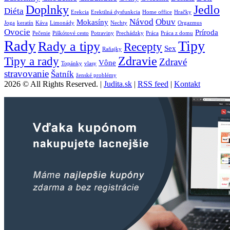
Doplnky
Jedlo
Diéta
Erekcia
Erektilná dysfunkcia
Home office
Hračky
Návod
Obuv
Mokasíny
Joga
keratín
Káva
Limonády
Nechty
Orgazmus
Ovocie
Príroda
Pečenie
Piškótové cesto
Potraviny
Prechádzky
Práca
Práca z domu
Rady
Tipy
Rady a tipy
Recepty
Sex
Raňajky
Zdravie
Tipy a rady
Zdravé
Vône
Topánky
vlasy
stravovanie
Šatník
ženské problémy
2026 © All Rights Reserved. |
Judita.sk
|
RSS feed
|
Kontakt