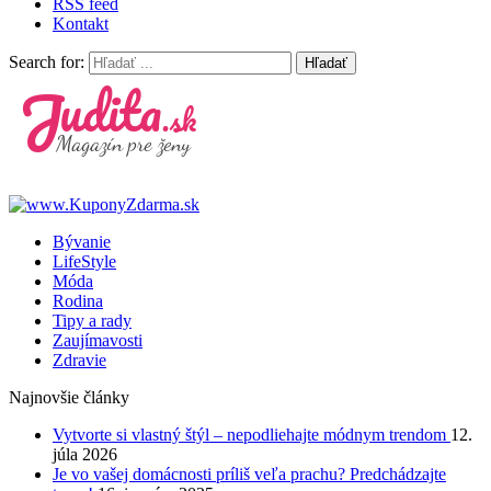
RSS feed
Kontakt
Search for:
Judita.sk
Magazín pre ženy
Bývanie
LifeStyle
Móda
Rodina
Tipy a rady
Zaujímavosti
Zdravie
Najnovšie články
Vytvorte si vlastný štýl – nepodliehajte módnym trendom
12.
júla 2026
Je vo vašej domácnosti príliš veľa prachu? Predchádzajte