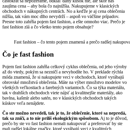
častokrát sa nepozeráme, odkiaľ daný kúsok nie, ale skôr nás
zaujíma cena – aby bola čo najnižšia. Nakupujeme v klasických
obchodoch v nákupných centrách. No a keďže je aj cena oblečenia
nižšia, tak vám moc dlho nevydrží – aspoň vo väčšine prípadov.
Presne toto zahŕňa pojem fast fashion, a ešte omnoho viac. Prečo je
fast fashion zlá a čo všetko tento pojem obsahuje?
Fast fashion – čo tento pojem znamená a prečo radšej nakupov
Čo je fast fashion
Pojem fast fashion zahŕňa celkový cyklus oblečenia, od jeho výroby
až do vtedy, pokým sa nezničí a nevyhodíte ho. V preklade rýchla
móda znamená, že si nakupujete veci v obchodoch, ktoré vyrábajú
obrovské množstvá oblečenia. Máte na výber množstvo modelov vo
všetkých veľkostiach a farebných variantoch. Čo sa týka materiálu,
tak v drahších obchodoch viete nájsť aj kvalitnejšie materiály, ako
bavlna, kašmír alebo satén, no v klasických obchodoch takých
kúskov veľa nenájdete.
Čo ste možno nevedeli, tak je to, že oblečenie, ktoré sa nepredá,
tak sa zničí, a to nie príliš ekologickým spôsobom.
Aj to je dôvod,
prečo by ste vo fast fashion nemali nakupovať a preferovať by ste
mali radšej lokálne značky, ktoré vyrábajú veci z kvalitných