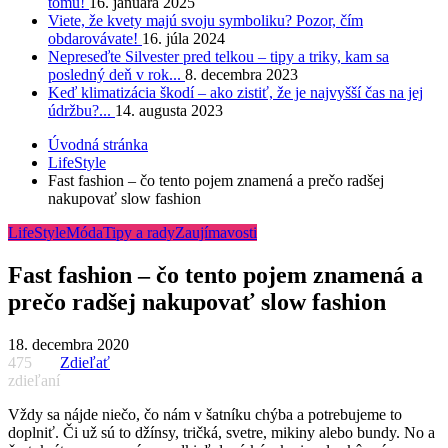
tomu!
16. januára 2025
Viete, že kvety majú svoju symboliku? Pozor, čím
obdarovávate!
16. júla 2024
Nepreseďte Silvester pred telkou – tipy a triky, kam sa
posledný deň v rok...
8. decembra 2023
Keď klimatizácia škodí – ako zistiť, že je najvyšší čas na jej
údržbu?...
14. augusta 2023
Úvodná stránka
LifeStyle
Fast fashion – čo tento pojem znamená a prečo radšej
nakupovať slow fashion
LifeStyle
Móda
Tipy a rady
Zaujímavosti
Fast fashion – čo tento pojem znamená a
prečo radšej nakupovať slow fashion
18. decembra 2020
475
Zdieľať
zdieľaní
Vždy sa nájde niečo, čo nám v šatníku chýba a potrebujeme to
doplniť. Či už sú to džínsy, tričká, svetre, mikiny alebo bundy. No a