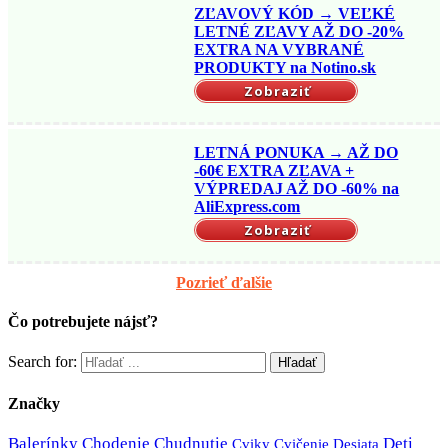
ZĽAVOVÝ KÓD → VEĽKÉ
LETNÉ ZĽAVY AŽ DO -20%
EXTRA NA VYBRANÉ
PRODUKTY na Notino.sk
Zobraziť
LETNÁ PONUKA → AŽ DO
-60€ EXTRA ZĽAVA +
VÝPREDAJ AŽ DO -60% na
AliExpress.com
Zobraziť
Pozrieť ďalšie
Čo potrebujete nájsť?
Search for:
Značky
Balerínky
Chodenie
Chudnutie
Deti
Cviky
Cvičenie
Desiata