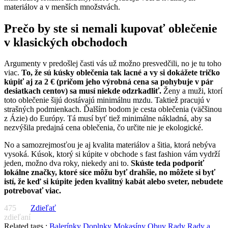
materiálov a v menších množstvách.
Prečo by ste si nemali kupovať oblečenie
v klasických obchodoch
Argumenty v predošlej časti vás už možno presvedčili, no je tu toho
viac.
To, že sú kúsky oblečenia tak lacné a vy si dokážete tričko
kúpiť aj za 2 € (pričom jeho výrobná cena sa pohybuje v pár
desiatkach centov) sa musí niekde odzrkadliť.
Ženy a muži, ktorí
toto oblečenie šijú dostávajú minimálnu mzdu. Taktiež pracujú v
strašných podmienkach. Ďalším bodom je cesta oblečenia (väčšinou
z Ázie) do Európy. Tá musí byť tiež minimálne nákladná, aby sa
nezvýšila predajná cena oblečenia, čo určite nie je ekologické.
No a samozrejmosťou je aj kvalita materiálov a šitia, ktorá nebýva
vysoká. Kúsok, ktorý si kúpite v obchode s fast fashion vám vydrží
jeden, možno dva roky, niekedy ani to.
Skúste teda podporiť
lokálne značky, ktoré síce môžu byť drahšie, no môžete si byť
istí, že keď si kúpite jeden kvalitný kabát alebo sveter, nebudete
potrebovať viac.
475
Zdieľať
zdieľaní
Related tags :
Balerínky
Doplnky
Mokasíny
Obuv
Rady
Rady a